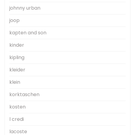
johnny urban
joop
kapten and son
kinder
kipling
kleider
klein
korktaschen
kosten
l credi
lacoste