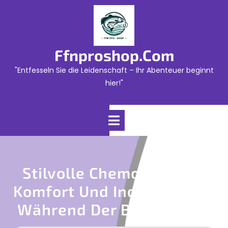
Skip
to
content
Ffnproshop.com
"Entfesseln Sie die Leidenschaft – Ihr Abenteuer beginnt
hier!"
Open
Menu
Stilvolle Chemo Mützen:
Komfort Und Individualität
Während Der Behandlung