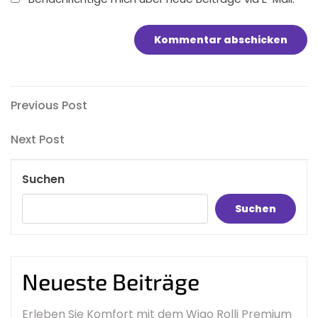
Beitragsnavigation
Previous
Previous Post
Post
Next
Next Post
Post
Suchen
Suchen
Neueste Beiträge
Erleben Sie Komfort mit dem Wigo Rolli Premium