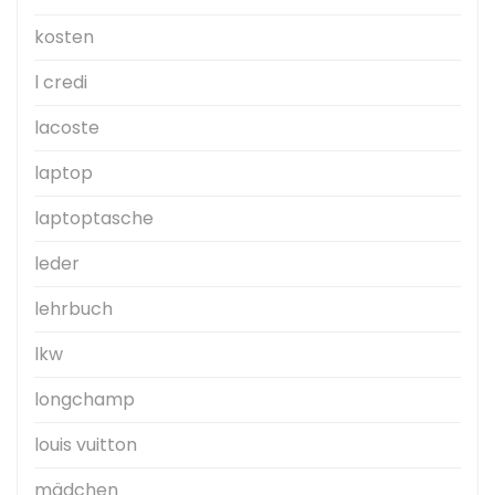
kosten
l credi
lacoste
laptop
laptoptasche
leder
lehrbuch
lkw
longchamp
louis vuitton
mädchen