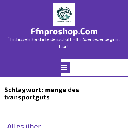
Skip
to
content
Ffnproshop.com
"Entfesseln Sie die Leidenschaft – Ihr Abenteuer beginnt
hier!"
Open
Menu
Schlagwort:
menge des
transportguts
Alles über