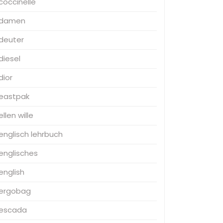
coccinelle
damen
deuter
diesel
dior
eastpak
ellen wille
englisch lehrbuch
englisches
english
ergobag
escada