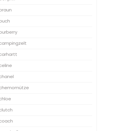
braun
buch
burberry
campingzelt
carhartt
celine
chanel
chemomütze
chloe
clutch
coach