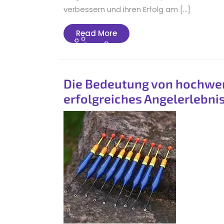
verbessern und ihren Erfolg am […]
Read
Read More
More
Die Bedeutung von hochwert
erfolgreiches Angelerlebni