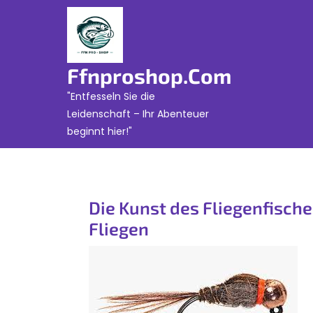
Skip
to
content
Ffnproshop.com
"Entfesseln Sie die
Leidenschaft – Ihr Abenteuer
beginnt hier!"
Die Kunst des Fliegenfisch
Fliegen