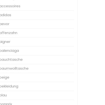
accessoires
adidas
aevor
affenzahn
aigner
balenciaga
bauchtasche
baumwolltasche
beige
bekleidung
blau
bonprix