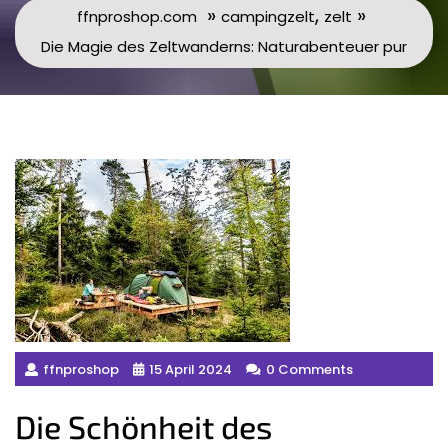
»
,
»
ffnproshop.com
campingzelt
zelt
Die Magie des Zeltwanderns: Naturabenteuer pur
ffnproshop
15 April 2024
0 Comments
Die Schönheit des