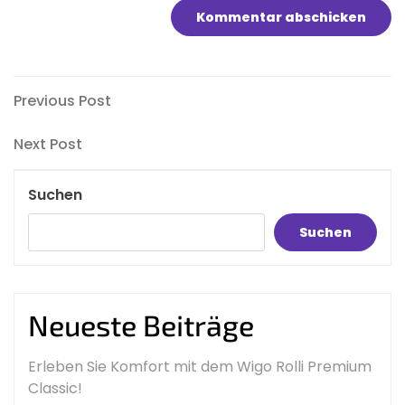
Beitragsnavigation
Previous
Previous Post
Post
Next
Next Post
Post
Suchen
Suchen
Neueste Beiträge
Erleben Sie Komfort mit dem Wigo Rolli Premium
Classic!