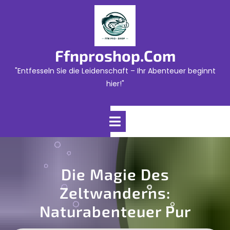
Skip
to
content
Ffnproshop.com
"Entfesseln Sie die Leidenschaft – Ihr Abenteuer beginnt
hier!"
Open
Menu
Die Magie Des
Zeltwanderns:
Naturabenteuer Pur