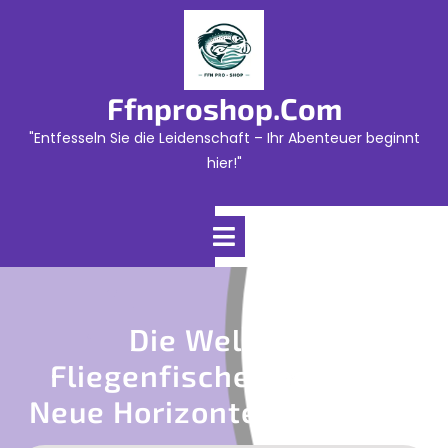
Skip
to
content
Ffnproshop.com
"Entfesseln Sie die Leidenschaft – Ihr Abenteuer beginnt
hier!"
Open
Menu
Die Welt Des
Fliegenfischens Online:
Neue Horizonte Für Angler