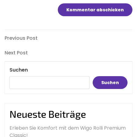
Beitragsnavigation
Previous
Previous Post
Post
Next
Next Post
Post
Suchen
Suchen
Neueste Beiträge
Erleben Sie Komfort mit dem Wigo Rolli Premium
Classic!