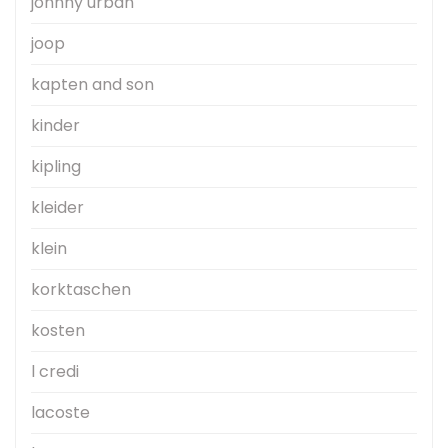
johnny urban
joop
kapten and son
kinder
kipling
kleider
klein
korktaschen
kosten
l credi
lacoste